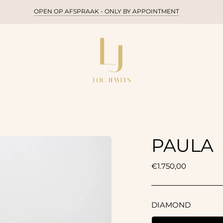
OPEN OP AFSPRAAK - ONLY BY APPOINTMENT
SUMMER HOLIDAY 🌞 2/08 - 2/09
PAULA
Prijs
€1.750,00
DIAMOND