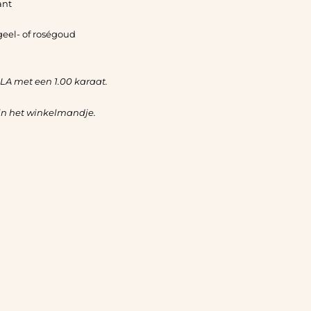
ant
eel- of rosé
goud
ULA met een 1.00 karaat.
in het winkelmandje.