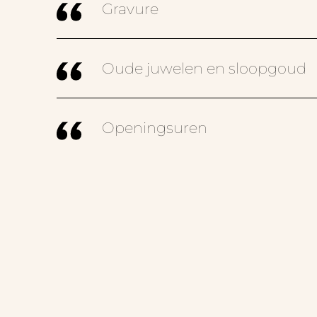
Gravure
Oude juwelen en sloopgoud
Openingsuren