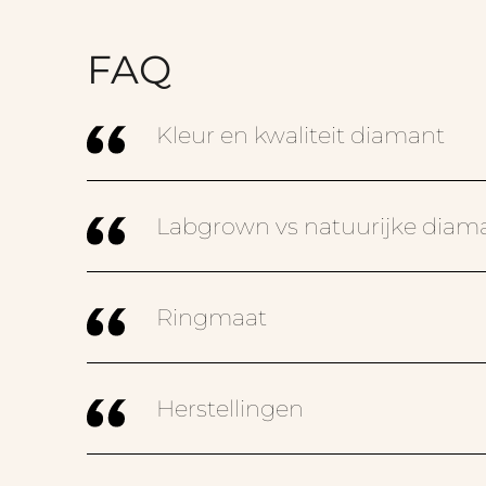
FAQ
Kleur en kwaliteit diamant
Labgrown vs natuurijke diam
Ringmaat
Herstellingen