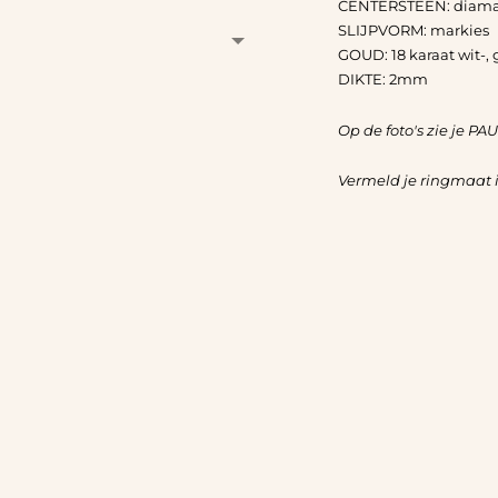
aan
CENTERSTEEN: diam
uw
SLIJPVORM: markies
winkelwagen
GOUD: 18 karaat wit-, g
DIKTE: 2mm
Op de foto's zie je PA
Vermeld je ringmaat 