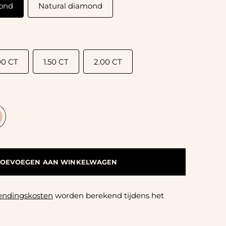
ond
Natural diamond
00 CT
1.50 CT
2.00 CT
TOEVOEGEN AAN WINKELWAGEN
endingskosten
worden berekend tijdens het