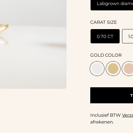
Labgrown diam
CARAT SIZE
0.70 CT
1.
GOLD COLOR
Product
aan
Inclusief BTW
Verz
het
afrekenen.
toevoegen